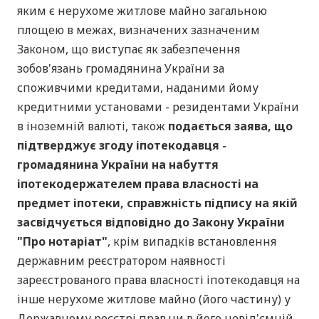
яким є нерухоме житлове майно загальною
площею в межах, визначених зазначеним
Законом, що виступає як забезпечення
зобов'язань громадянина України за
споживчими кредитами, наданими йому
кредитними установами - резидентами України
в іноземній валюті, також
подається заява, що
підтверджує згоду іпотекодавця -
громадянина України на набуття
іпотекодержателем права власності на
предмет іпотеки, справжність підпису на якій
засвідчується відповідно до Закону України
"Про нотаріат"
, крім випадків встановлення
державним реєстратором наявності
зареєстрованого права власності іпотекодавця на
інше нерухоме житлове майно (його частину) у
Державному реєстрі прав чи в його невід'ємній