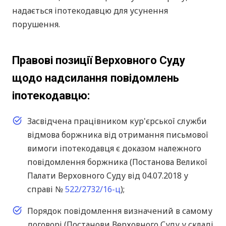
надається іпотекодавцю для усунення
порушення.
Правові позиції Верховного Суду
щодо надсилання повідомлень
іпотекодавцю:
Засвідчена працівником кур'єрської служби
відмова боржника від отримання письмової
вимоги іпотекодавця є доказом належного
повідомлення боржника (Постанова Великої
Палати Верховного Суду від 04.07.2018 у
справі №
522/2732/16-ц
);
Порядок повідомлення визначений в самому
договорі (Постанови Верховного Суду у складі