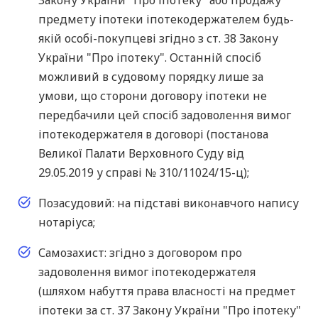
Закону України "Про іпотеку" або продажу
предмету іпотеки іпотекодержателем будь-
якій особі-покупцеві згідно з ст. 38 Закону
України "Про іпотеку". Останній спосіб
можливий в судовому порядку лише за
умови, що сторони договору іпотеки не
передбачили цей спосіб задоволення вимог
іпотекодержателя в договорі (постанова
Великої Палати Верховного Суду від
29.05.2019 у справі № 310/11024/15-ц);
Позасудовий: на підставі виконавчого напису
нотаріуса;
Самозахист: згідно з договором про
задоволення вимог іпотекодержателя
(шляхом набуття права власності на предмет
іпотеки за ст. 37 Закону України "Про іпотеку"