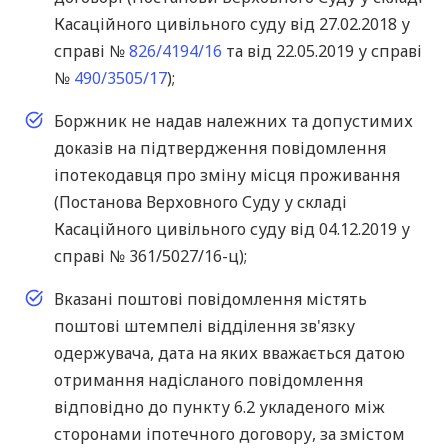
Касаційного цивільного суду від 27.02.2018 у
справі №
826/4194/16
та від 22.05.2019 у справі
№
490/3505/17
);
Боржник не надав належних та допустимих
доказів на підтвердження повідомлення
іпотекодавця про зміну місця проживання
(Постанова Верховного Суду у складі
Касаційного цивільного суду від 04.12.2019 у
справі № 361/5027/16-ц);
Вказані поштові повідомлення містять
поштові штемпелі відділення зв'язку
одержувача, дата на яких вважається датою
отримання надісланого повідомлення
відповідно до пункту 6.2 укладеного між
сторонами іпотечного договору, за змістом