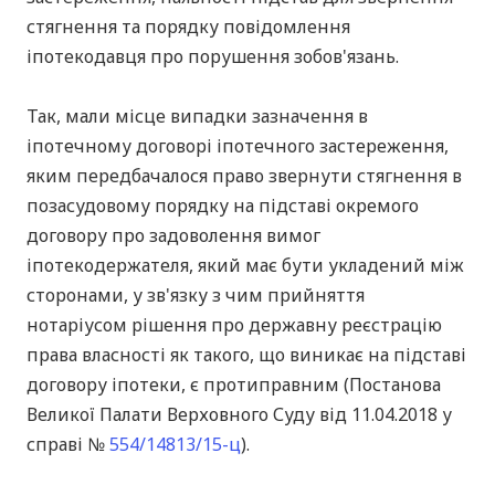
стягнення та порядку повідомлення
іпотекодавця про порушення зобов'язань.
Так, мали місце випадки зазначення в
іпотечному договорі іпотечного застереження,
яким передбачалося право звернути стягнення в
позасудовому порядку на підставі окремого
договору про задоволення вимог
іпотекодержателя, який має бути укладений між
сторонами, у зв'язку з чим прийняття
нотаріусом рішення про державну реєстрацію
права власності як такого, що виникає на підставі
договору іпотеки, є протиправним (Постанова
Великої Палати Верховного Суду від 11.04.2018 у
справі №
554/14813/15-ц
).