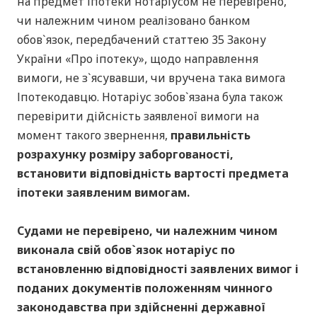
на предмет іпотеки нотаріусом не перевірено,
чи належним чином реалізовано банком
обов`язок, передбачений статтею 35 Закону
України «Про іпотеку», щодо направлення
вимоги, не з`ясувавши, чи вручена така вимога
Іпотекодавцю. Нотаріус зобов`язана була також
перевірити дійсність заявленої вимоги на
момент такого звернення,
правильність
розрахунку розміру заборгованості,
встановити відповідність вартості предмета
іпотеки заявленим вимогам.
Судами не перевірено, чи належним чином
виконала свій обов`язок нотаріус по
встановленню відповідності заявлених вимог і
поданих документів положенням чинного
законодавства при здійсненні державної